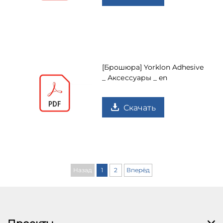
[Брошюра] Yorklon Adhesive
_ Аксессуары _ en
Скачать
Назад
1
2
Вперёд