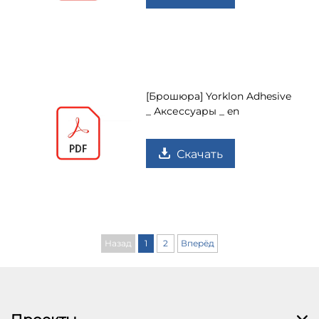
[Брошюра] Yorklon Adhesive
_ Аксессуары _ en
Скачать
Назад
1
2
Вперёд