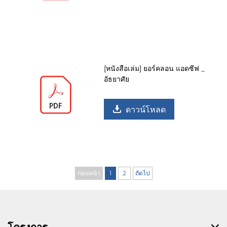
[หนังสือเล่ม] ยอร์คลอน แอดซีฟ _
อัธยาศัย
ดาวน์โหลด
ก่อนหน้า
1
2
ถัดไป