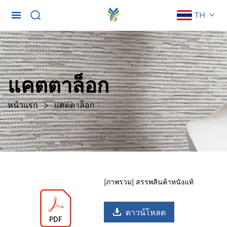
TH
แคตตาล็อก
หน้าแรก
แคตตาล็อก
[ภาพรวม] สรรพสินค้าหนังแท้
ดาวน์โหลด