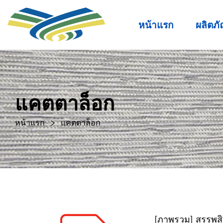
หน้าแรก
ผลิตภั
แคตตาล็อก
หน้าแรก
แคตตาล็อก
[ภาพรวม] สรรพสิ