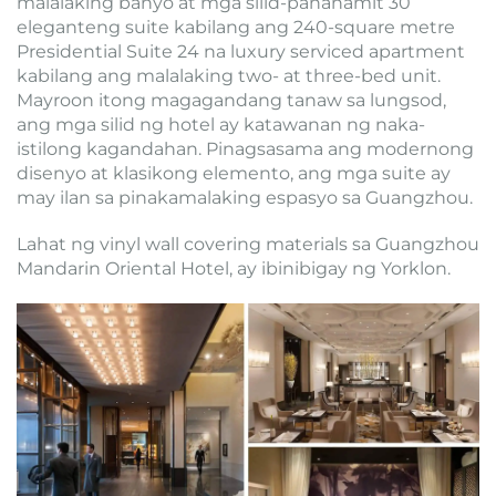
malalaking banyo at mga silid-pananamit 30
eleganteng suite kabilang ang 240-square metre
Presidential Suite 24 na luxury serviced apartment
kabilang ang malalaking two- at three-bed unit.
Mayroon itong magagandang tanaw sa lungsod,
ang mga silid ng hotel ay katawanan ng naka-
istilong kagandahan. Pinagsasama ang modernong
disenyo at klasikong elemento, ang mga suite ay
may ilan sa pinakamalaking espasyo sa Guangzhou.
Lahat ng vinyl wall covering materials sa Guangzhou
Mandarin Oriental Hotel, ay ibinibigay ng Yorklon.