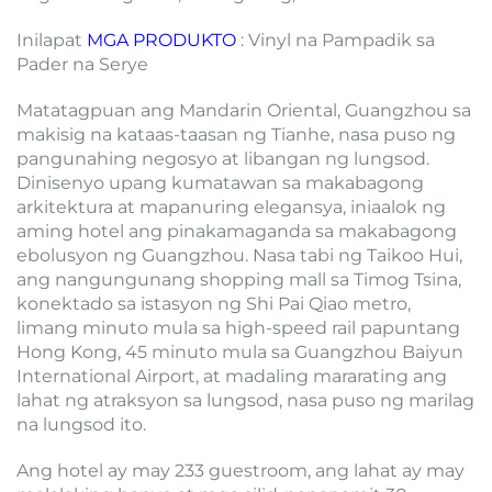
Inilapat
MGA PRODUKTO
: Vinyl na Pampadik sa
Pader na Serye
Matatagpuan ang Mandarin Oriental, Guangzhou sa
makisig na kataas-taasan ng Tianhe, nasa puso ng
pangunahing negosyo at libangan ng lungsod.
Dinisenyo upang kumatawan sa makabagong
arkitektura at mapanuring elegansya, iniaalok ng
aming hotel ang pinakamaganda sa makabagong
ebolusyon ng Guangzhou. Nasa tabi ng Taikoo Hui,
ang nangungunang shopping mall sa Timog Tsina,
konektado sa istasyon ng Shi Pai Qiao metro,
limang minuto mula sa high-speed rail papuntang
Hong Kong, 45 minuto mula sa Guangzhou Baiyun
International Airport, at madaling mararating ang
lahat ng atraksyon sa lungsod, nasa puso ng marilag
na lungsod ito.
Ang hotel ay may 233 guestroom, ang lahat ay may