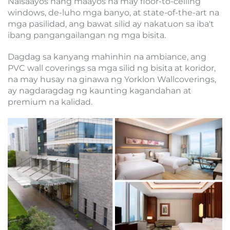
Naisaayos nang maayos na may floor-to-ceiling
windows, de-luho mga banyo, at state-of-the-art na
mga pasilidad, ang bawat silid ay nakatuon sa iba't
ibang pangangailangan ng mga bisita.
Dagdag sa kanyang mahinhin na ambiance, ang
PVC wall coverings sa mga silid ng bisita at koridor,
na may husay na ginawa ng Yorklon Wallcoverings,
ay nagdaragdag ng kaunting kagandahan at
premium na kalidad.