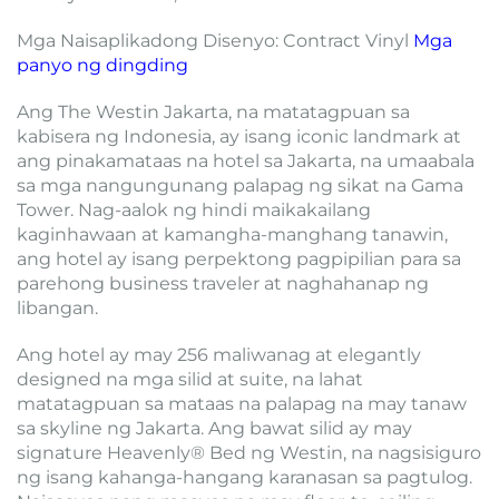
Mga Naisaplikadong Disenyo: Contract Vinyl
Mga
panyo ng dingding
Ang The Westin Jakarta, na matatagpuan sa
kabisera ng Indonesia, ay isang iconic landmark at
ang pinakamataas na hotel sa Jakarta, na umaabala
sa mga nangungunang palapag ng sikat na Gama
Tower. Nag-aalok ng hindi maikakailang
kaginhawaan at kamangha-manghang tanawin,
ang hotel ay isang perpektong pagpipilian para sa
parehong business traveler at naghahanap ng
libangan.
Ang hotel ay may 256 maliwanag at elegantly
designed na mga silid at suite, na lahat
matatagpuan sa mataas na palapag na may tanaw
sa skyline ng Jakarta. Ang bawat silid ay may
signature Heavenly® Bed ng Westin, na nagsisiguro
ng isang kahanga-hangang karanasan sa pagtulog.