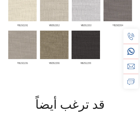
قد ترغب أيضاً