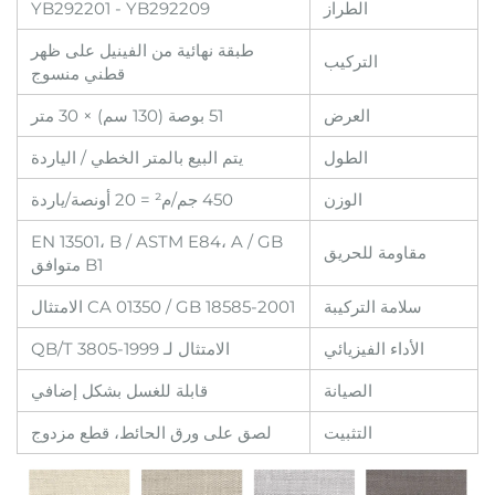
الطراز
YB292201 - YB292209
طبقة نهائية من الفينيل على ظهر
التركيب
قطني منسوج
العرض
51 بوصة (130 سم) × 30 متر
الطول
يتم البيع بالمتر الخطي / الياردة
الوزن
450 جم/م² = 20 أونصة/ياردة
EN 13501، B / ASTM E84، A / GB
مقاومة للحريق
B1 متوافق
سلامة التركيبة
CA 01350 / GB 18585-2001 الامتثال
الأداء الفيزيائي
الامتثال لـ QB/T 3805-1999
الصيانة
قابلة للغسل بشكل إضافي
التثبيت
لصق على ورق الحائط، قطع مزدوج