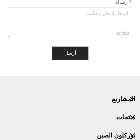
رسالة
0/1000
أرسل
المشاريع
منتجات
يوركلون الصين