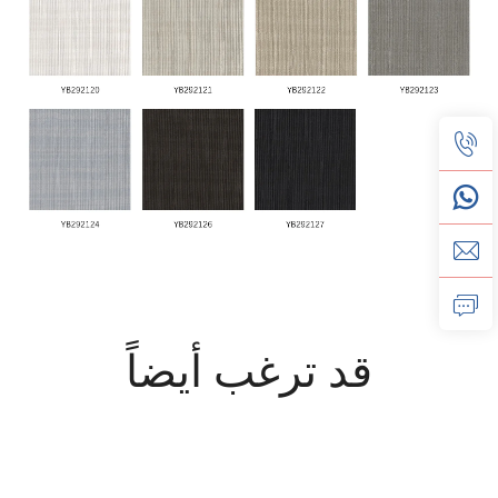
قد ترغب أيضاً