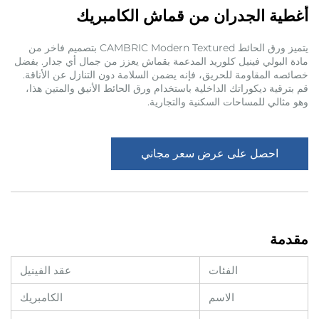
أغطية الجدران من قماش الكامبريك
يتميز ورق الحائط CAMBRIC Modern Textured بتصميم فاخر من
مادة البولي فينيل كلوريد المدعمة بقماش يعزز من جمال أي جدار. بفضل
خصائصه المقاومة للحريق، فإنه يضمن السلامة دون التنازل عن الأناقة.
قم بترقية ديكوراتك الداخلية باستخدام ورق الحائط الأنيق والمتين هذا،
وهو مثالي للمساحات السكنية والتجارية.
احصل على عرض سعر مجاني
مقدمة
الفئات
عقد الفينيل
الاسم
الكامبريك