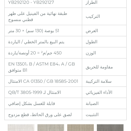
الطراز
YB292120 - YB292127
طبقة نهائية من الفينيل على ظهر
التركيب
قطني منسوج
العرض
51 بوصة (130 سم) × 30 متر
الطول
يتم البيع بالمتر الخطي / الياردة
الوزن
450 جم/م² = 20 أونصة/ياردة
EN 13501، B / ASTM E84، A / GB
مقاومة للحريق
B1 متوافق
سلامة التركيبة
CA 01350 / GB 18585-2001 الامتثال
الأداء الفيزيائي
الامتثال لـ QB/T 3805-1999
الصيانة
قابلة للغسل بشكل إضافي
التثبيت
لصق على ورق الحائط، قطع مزدوج