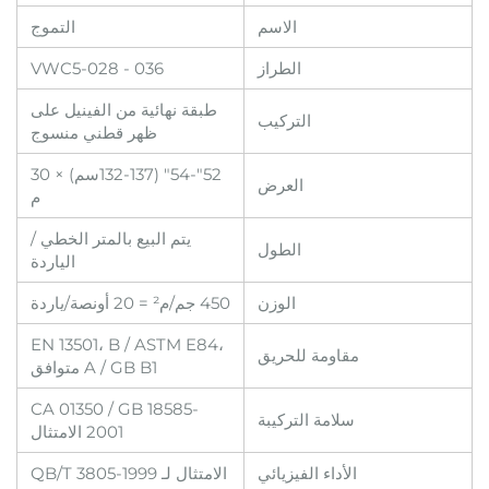
الاسم
التموج
الطراز
VWC5-028 - 036
طبقة نهائية من الفينيل على
التركيب
ظهر قطني منسوج
52"-54" (132-137سم) × 30
العرض
م
يتم البيع بالمتر الخطي /
الطول
الياردة
الوزن
450 جم/م² = 20 أونصة/ياردة
EN 13501، B / ASTM E84،
مقاومة للحريق
A / GB B1 متوافق
CA 01350 / GB 18585-
سلامة التركيبة
2001 الامتثال
الأداء الفيزيائي
الامتثال لـ QB/T 3805-1999