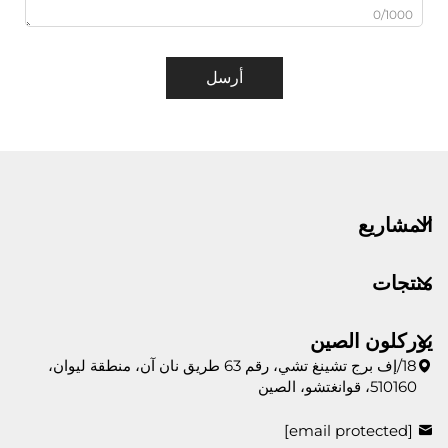
0/1000
أرسل
المشاريع
منتجات
يوركلون الصين
18/إف برج تشينغ تشي، رقم 63 طريق نان آن، منطقة ليوان،
510160، قوانغتشو، الصين
[email protected]