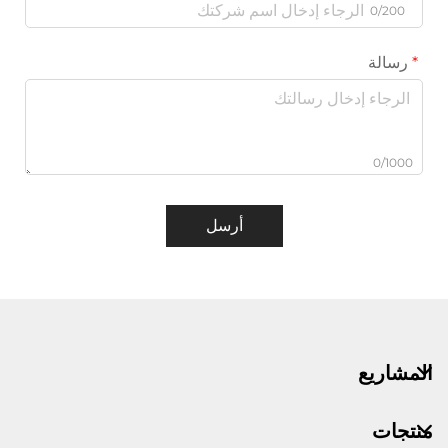
0/200
رسالة
0/1000
أرسل
المشاريع
منتجات