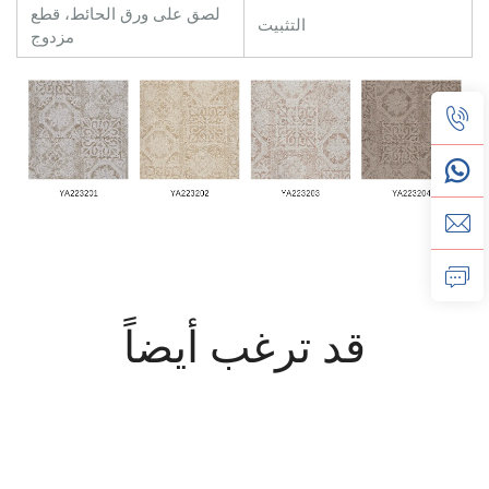
لصق على ورق الحائط، قطع
التثبيت
مزدوج
قد ترغب أيضاً