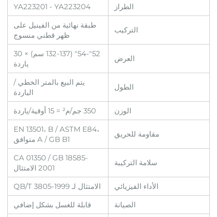
الطراز
YA223201 - YA223204
طبقة نهائية من الفينيل على
التركيب
ظهر قطني منسوج
52"-54" (132-137 سم) × 30
العرض
ياردة
يتم البيع بالمتر الخطي /
الطول
الياردة
الوزن
350 جم/م² = 15 أوقية/ياردة
EN 13501، B / ASTM E84،
مقاومة للحريق
A / GB B1 متوافق
CA 01350 / GB 18585-
سلامة التركيبة
2001 الامتثال
الأداء الفيزيائي
الامتثال لـ QB/T 3805-1999
الصيانة
قابلة للغسل بشكل إضافي