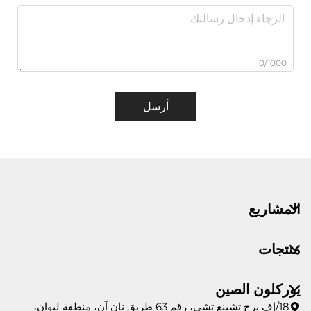
0/1000
أرسل
المشاريع
منتجات
يوركلون الصين
18/إف برج تشينغ تشي، رقم 63 طريق نان آن، منطقة ليوان،