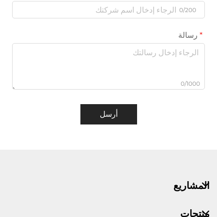
0/200
رسالة
0/1000
أرسل
المشاريع
منتجات