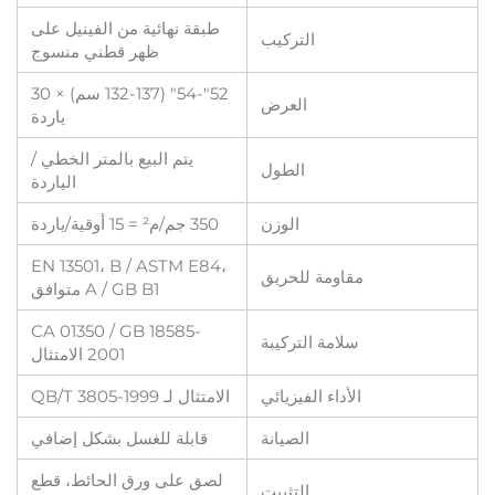
طبقة نهائية من الفينيل على
التركيب
ظهر قطني منسوج
52"-54" (132-137 سم) × 30
العرض
ياردة
يتم البيع بالمتر الخطي /
الطول
الياردة
الوزن
350 جم/م² = 15 أوقية/ياردة
EN 13501، B / ASTM E84،
مقاومة للحريق
A / GB B1 متوافق
CA 01350 / GB 18585-
سلامة التركيبة
2001 الامتثال
الأداء الفيزيائي
الامتثال لـ QB/T 3805-1999
الصيانة
قابلة للغسل بشكل إضافي
لصق على ورق الحائط، قطع
التثبيت