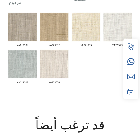
مزدوج
قد ترغب أيضاً