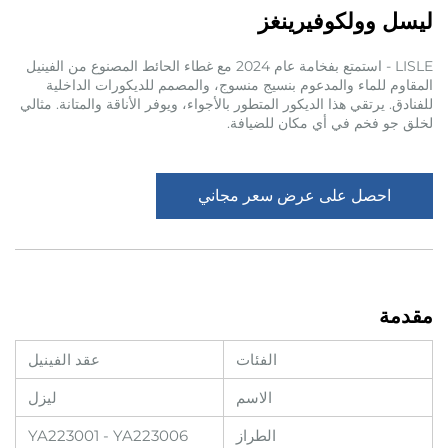
ليسل وولكوفيرينغز
LISLE - استمتع بفخامة عام 2024 مع غطاء الحائط المصنوع من الفينيل
المقاوم للماء والمدعوم بنسيج منسوج، والمصمم للديكورات الداخلية
للفنادق. يرتقي هذا الديكور المتطور بالأجواء، ويوفر الأناقة والمتانة. مثالي
لخلق جو فخم في أي مكان للضيافة.
احصل على عرض سعر مجاني
مقدمة
الفئات
عقد الفينيل
الاسم
ليزل
الطراز
YA223001 - YA223006