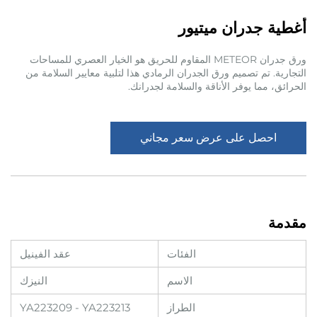
أغطية جدران ميتيور
ورق جدران METEOR المقاوم للحريق هو الخيار العصري للمساحات
التجارية. تم تصميم ورق الجدران الرمادي هذا لتلبية معايير السلامة من
الحرائق، مما يوفر الأناقة والسلامة لجدرانك.
احصل على عرض سعر مجاني
مقدمة
الفئات
عقد الفينيل
الاسم
النيزك
الطراز
YA223209 - YA223213