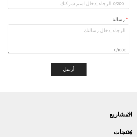
0/200
رسالة
0/1000
أرسل
المشاريع
منتجات