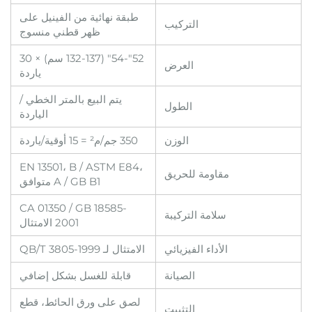
طبقة نهائية من الفينيل على
التركيب
ظهر قطني منسوج
52"-54" (132-137 سم) × 30
العرض
ياردة
يتم البيع بالمتر الخطي /
الطول
الياردة
الوزن
350 جم/م² = 15 أوقية/ياردة
EN 13501، B / ASTM E84،
مقاومة للحريق
A / GB B1 متوافق
CA 01350 / GB 18585-
سلامة التركيبة
2001 الامتثال
الأداء الفيزيائي
الامتثال لـ QB/T 3805-1999
الصيانة
قابلة للغسل بشكل إضافي
لصق على ورق الحائط، قطع
التثبيت