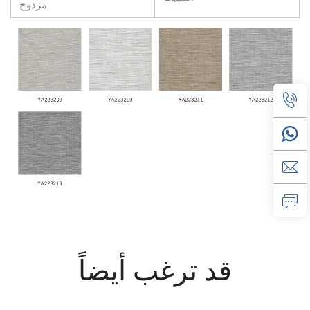
مزدوج
قد ترغب أيضاً