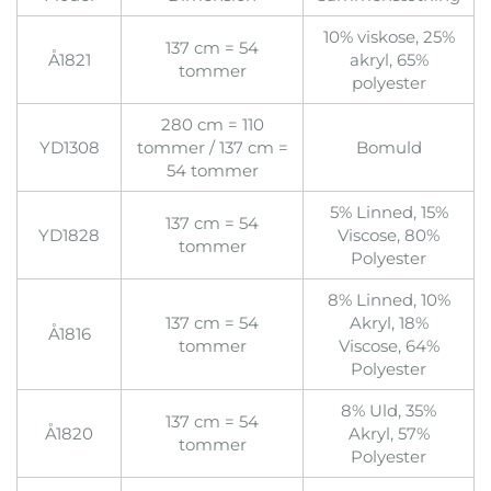
10% viskose, 25%
137 cm = 54
Å1821
akryl, 65%
tommer
polyester
280 cm = 110
YD1308
tommer / 137 cm =
Bomuld
54 tommer
5% Linned, 15%
137 cm = 54
YD1828
Viscose, 80%
tommer
Polyester
8% Linned, 10%
137 cm = 54
Akryl, 18%
Å1816
tommer
Viscose, 64%
Polyester
8% Uld, 35%
137 cm = 54
Å1820
Akryl, 57%
tommer
Polyester