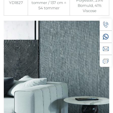
Polyester, 29%
YD1827
tommer / 137 cm =
Bomuld, 41%
54 tommer
Viscose