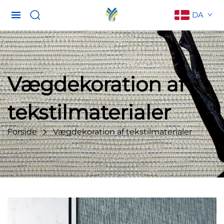
DA
Vægdekoration af
tekstilmaterialer
Forside
Vægdekoration af tekstilmaterialer