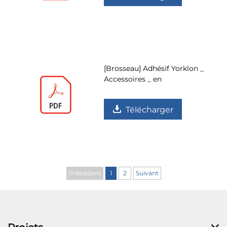
[Brosseau] Adhésif Yorklon _
Accessoires _ en
Télécharger
Précédent
1
2
Suivant