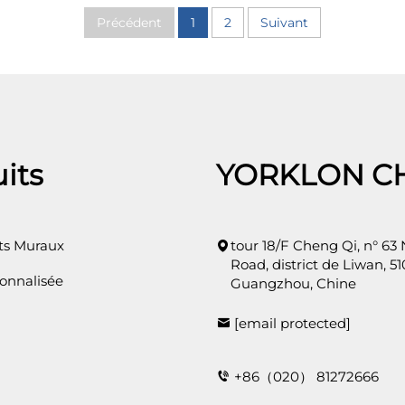
Précédent
1
2
Suivant
its
YORKLON C
s Muraux
tour 18/F Cheng Qi, n° 63
Road, district de Liwan, 51
onnalisée
Guangzhou, Chine
[email protected]
+86（020） 81272666