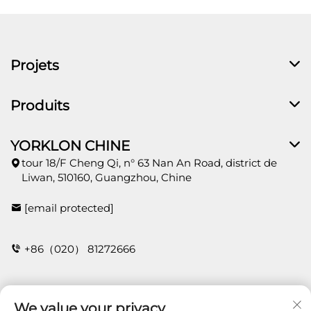
Projets
Produits
YORKLON CHINE
tour 18/F Cheng Qi, n° 63 Nan An Road, district de
Liwan, 510160, Guangzhou, Chine
[email protected]
+86（020） 81272666
CONTACT
We value your privacy