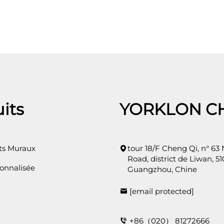
its
YORKLON C
s Muraux
tour 18/F Cheng Qi, n° 63
Road, district de Liwan, 51
onnalisée
Guangzhou, Chine
[email protected]
+86（020） 81272666