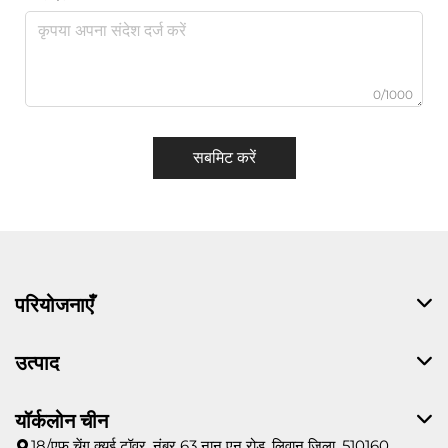
0/1000
सबमिट करें
परियोजनाएँ
उत्पाद
यॉर्कलोन चीन
18/एफ चेंग क्यूई टॉवर, नंबर 63 नान एन रोड, लिवान जिला, 510160,