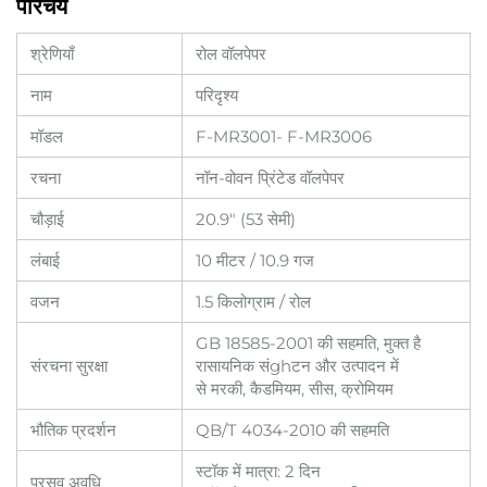
परिचय
श्रेणियाँ
रोल वॉलपेपर
नाम
परिदृश्य
मॉडल
F-MR3001- F-MR3006
रचना
नॉन-वोवन प्रिंटेड वॉलपेपर
चौड़ाई
20.9" (53 सेमी)
लंबाई
10 मीटर / 10.9 गज
वजन
1.5 किलोग्राम / रोल
GB 18585-2001 की सहमति, मुक्त है
संरचना सुरक्षा
रासायनिक संghटन और उत्पादन में
से मरकी, कैडमियम, सीस, क्रोमियम
भौतिक प्रदर्शन
QB/T 4034-2010 की सहमति
स्टॉक में मात्रा: 2 दिन
प्रसव अवधि