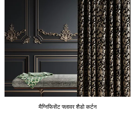
मैग्निफिसेंट फ्लावर शैडो कर्टन