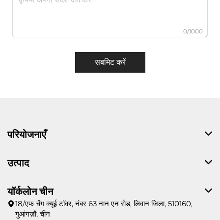
0/1000
सबमिट करें
परियोजनाएँ
उत्पाद
यॉर्कलोन चीन
18/एफ चेंग क्यूई टॉवर, नंबर 63 नान एन रोड, लिवान जिला, 510160,
गुआंगज़ौ, चीन