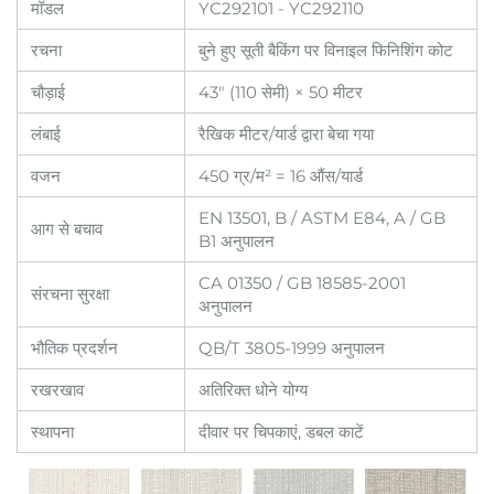
मॉडल
YC292101 - YC292110
रचना
बुने हुए सूती बैकिंग पर विनाइल फिनिशिंग कोट
चौड़ाई
43" (110 सेमी) × 50 मीटर
लंबाई
रैखिक मीटर/यार्ड द्वारा बेचा गया
वजन
450 ग्र/म² = 16 औंस/यार्ड
EN 13501, B / ASTM E84, A / GB
आग से बचाव
B1 अनुपालन
CA 01350 / GB 18585-2001
संरचना सुरक्षा
अनुपालन
भौतिक प्रदर्शन
QB/T 3805-1999 अनुपालन
रखरखाव
अतिरिक्त धोने योग्य
स्थापना
दीवार पर चिपकाएं, डबल काटें