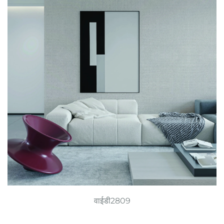
वाईडी2809