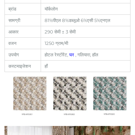
ब्रांड
यॉर्कलोन
सामग्री
81%पीएल 8%डब्लूओ 6%एसी 5%एनएल
आकार
290 सेमी ± 3 सेमी
वजन
1250 ग्राम/मी
उपयोग
होटल रेस्टोरेंट,
घर
, गलियारा, हॉल
कस्टमाइजेशन
हाँ