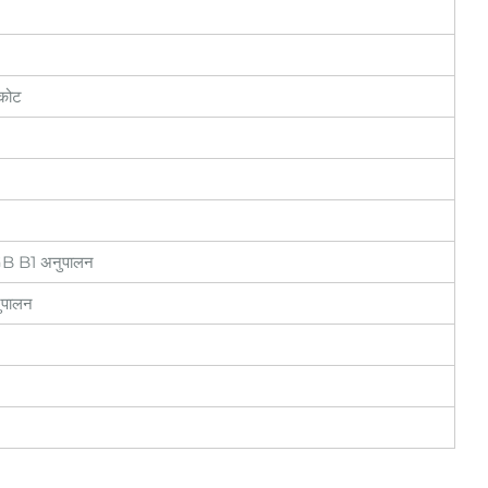
 कोट
B B1 अनुपालन
पालन