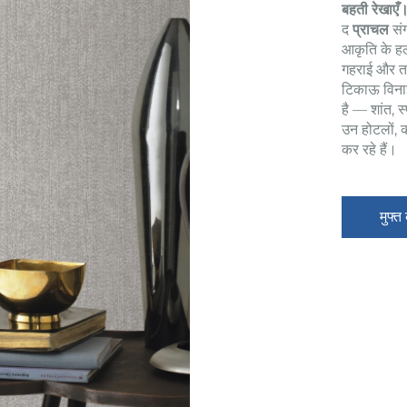
बहती रेखाए
द
प्राचल
सं
आकृति के हल्
गहराई और त
टिकाऊ विनाइल
है — शांत, 
उन होटलों, क
कर रहे हैं।
मुफ्त