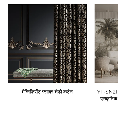
मैग्निफिसेंट फ्लावर शैडो कर्टन
YF-SN21 आ
प्राकृतिक