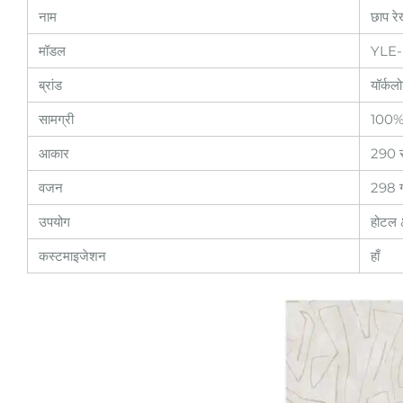
नाम
छाप रे
मॉडल
YLE
ब्रांड
यॉर्कल
सामग्री
100%
आकार
290 स
वजन
298 ग
उपयोग
होटल
कस्टमाइजेशन
हाँ