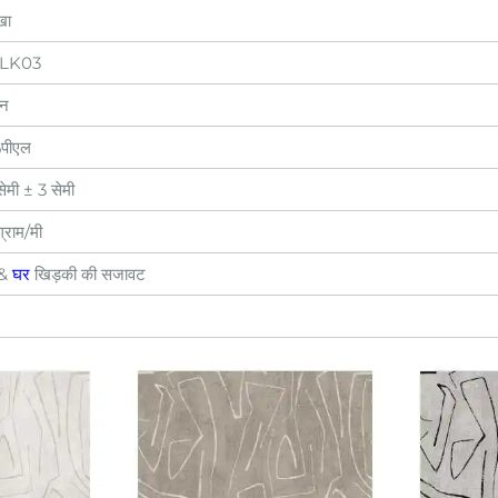
खा
-LK03
ोन
पीएल
ेमी ± 3 सेमी
्राम/मी
 &
घर
खिड़की की सजावट