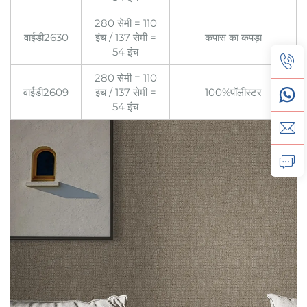
280 सेमी = 110
वाईडी2630
इंच / 137 सेमी =
कपास का कपड़ा
54 इंच
280 सेमी = 110
वाईडी2609
इंच / 137 सेमी =
100%पॉलीस्टर
54 इंच