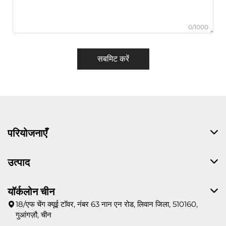
0/1000
सबमिट करें
परियोजनाएँ
उत्पाद
यॉर्कलोन चीन
18/एफ चेंग क्यूई टॉवर, नंबर 63 नान एन रोड, लिवान जिला, 510160,
गुआंगज़ौ, चीन