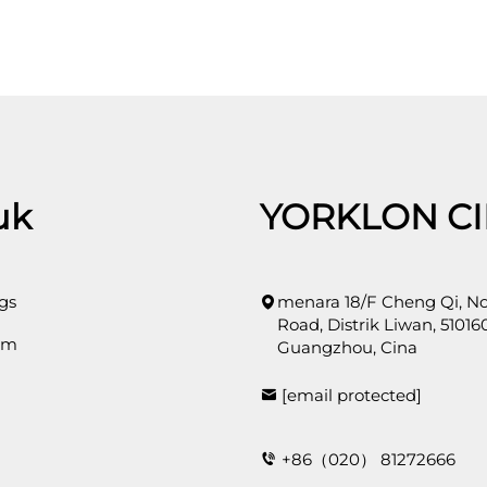
uk
YORKLON C
gs
menara 18/F Cheng Qi, No
Road, Distrik Liwan, 510160
om
Guangzhou, Cina
[email protected]
+86（020） 81272666