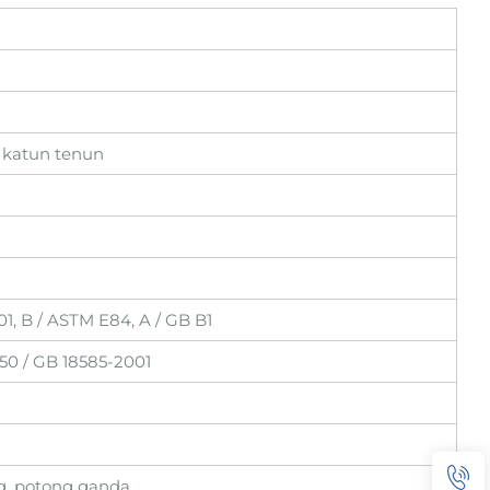
s katun tenun
, B / ASTM E84, A / GB B1
50 / GB 18585-2001
g, potong ganda