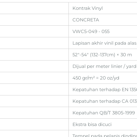
Kontrak Vinyl
CONCRETA
VWC5-049 - 055
Lapisan akhir vinil pada ala
52"-54" (132-137cm) × 30 m
Dijual per meter linier / yard
450 gr/m² = 20 oz/yd
Kepatuhan terhadap EN 13501
Kepatuhan terhadap CA 013
Kepatuhan QB/T 3805-1999
Ekstra bisa dicuci
Tempel pada pelapis dindin