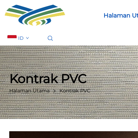
Halaman U
ID
Kontrak PVC
Halaman Utama
Kontrak PVC