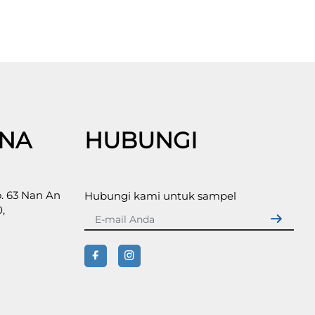
INA
HUBUNGI
. 63 Nan An
Hubungi kami untuk sampel
,