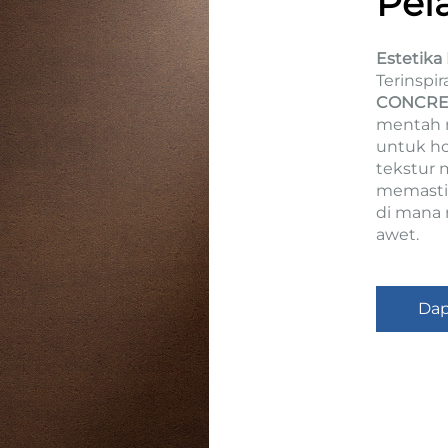
Pel
Estetika
Terinspir
CONCRE
mentah m
untuk hot
tekstur 
memastik
di mana 
awet.
Dap