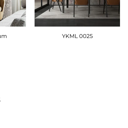
lum
YKML 0025
s