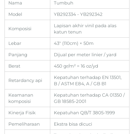
Nama
Tumbuh
Model
YB292334 - YB292342
Lapisan akhir vinil pada alas
Komposisi
katun tenun
Lebar
43" (110cm) × 50m
Panjang
Dijual per meter linier / yard
Berat
450 gr/m² = 16 oz/yd
Kepatuhan terhadap EN 13501,
Retardancy api
B / ASTM E84, A / GB B1
Keamanan
Kepatuhan terhadap CA 01350 /
komposisi
GB 18585-2001
Kinerja Fisik
Kepatuhan QB/T 3805-1999
Pemeliharaan
Ekstra bisa dicuci