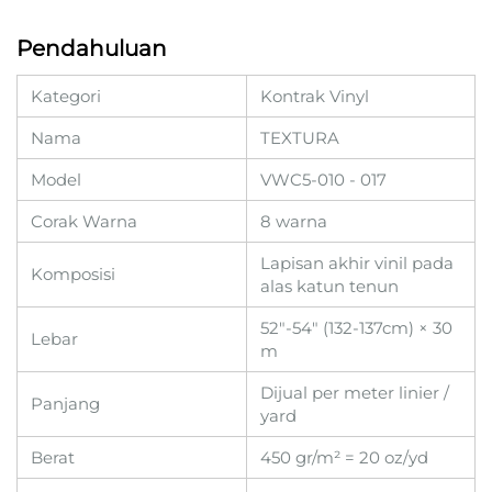
Pendahuluan
Kategori
Kontrak Vinyl
Nama
TEXTURA
Model
VWC5-010 - 017
Corak Warna
8 warna
Lapisan akhir vinil pada
Komposisi
alas katun tenun
52"-54" (132-137cm) × 30
Lebar
m
Dijual per meter linier /
Panjang
yard
Berat
450 gr/m² = 20 oz/yd