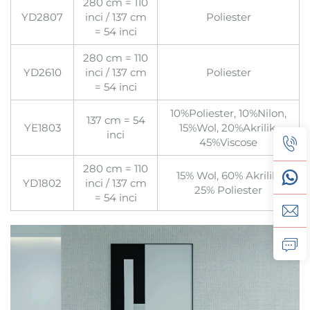
280 cm = 110
YD2807
inci / 137 cm
Poliester
= 54 inci
280 cm = 110
YD2610
inci / 137 cm
Poliester
= 54 inci
10%Poliester, 10%Nilon,
137 cm = 54
YE1803
15%Wol, 20%Akrilik,
inci
45%Viscose
280 cm = 110
15% Wol, 60% Akrilik,
YD1802
inci / 137 cm
25% Poliester
= 54 inci