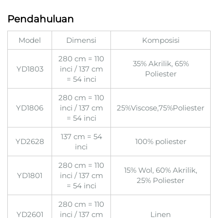
Pendahuluan
Model
Dimensi
Komposisi
280 cm = 110
35% Akrilik, 65%
YD1803
inci / 137 cm
Poliester
= 54 inci
280 cm = 110
YD1806
inci / 137 cm
25%Viscose,75%Poliester
= 54 inci
137 cm = 54
YD2628
100% poliester
inci
280 cm = 110
15% Wol, 60% Akrilik,
YD1801
inci / 137 cm
25% Poliester
= 54 inci
280 cm = 110
YD2601
inci / 137 cm
Linen