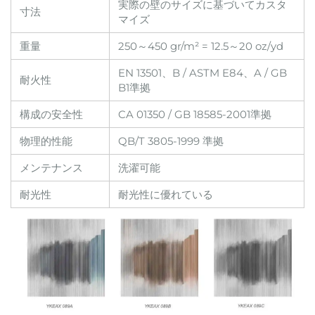
実際の壁のサイズに基づいてカスタ
寸法
マイズ
重量
250～450 gr/m² = 12.5～20 oz/yd
EN 13501、B / ASTM E84、A / GB
耐火性
B1準拠
構成の安全性
CA 01350 / GB 18585-2001準拠
物理的性能
QB/T 3805-1999 準拠
メンテナンス
洗濯可能
耐光性
耐光性に優れている