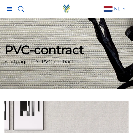
NL
PVC-contract
Startpagina
PVC-contract