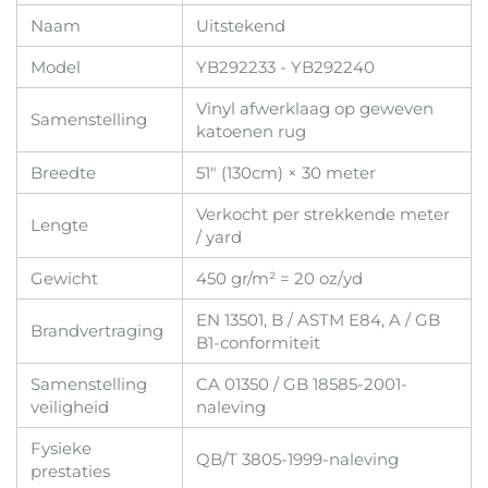
Naam
Uitstekend
Model
YB292233 - YB292240
Vinyl afwerklaag op geweven
Samenstelling
katoenen rug
Breedte
51" (130cm) × 30 meter
Verkocht per strekkende meter
Lengte
/ yard
Gewicht
450 gr/m² = 20 oz/yd
EN 13501, B / ASTM E84, A / GB
Brandvertraging
B1-conformiteit
Samenstelling
CA 01350 / GB 18585-2001-
veiligheid
naleving
Fysieke
QB/T 3805-1999-naleving
prestaties