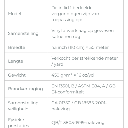
De in lid 1 bedoelde
Model
vergunningen zijn van
toepassing op:
Vinyl afwerklaag op geweven
Samenstelling
katoenen rug
Breedte
43 inch (110 cm) × 50 meter
Verkocht per strekkende meter
Lengte
/ yard
Gewicht
450 gr/m² = 16 oz/yd
EN 13501, B / ASTM E84, A / GB
Brandvertraging
B1-conformiteit
Samenstelling
CA 01350 / GB 18585-2001-
veiligheid
naleving
Fysieke
QB/T 3805-1999-naleving
prestaties