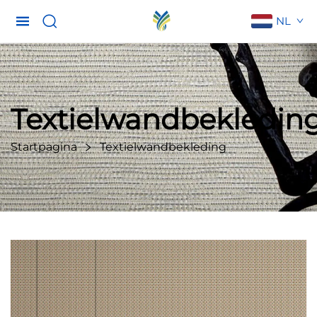
NL
Textielwandbekledin
Startpagina
Textielwandbekleding