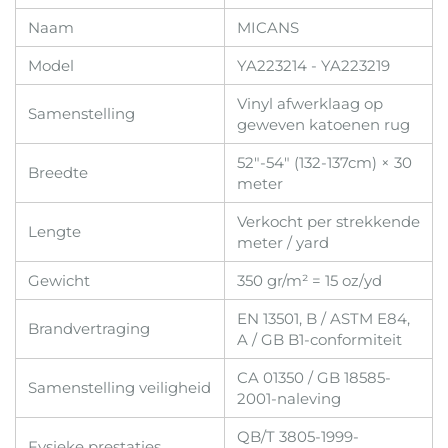
Naam
MICANS
Model
YA223214 - YA223219
Vinyl afwerklaag op
Samenstelling
geweven katoenen rug
52"-54" (132-137cm) × 30
Breedte
meter
Verkocht per strekkende
Lengte
meter / yard
Gewicht
350 gr/m² = 15 oz/yd
EN 13501, B / ASTM E84,
Brandvertraging
A / GB B1-conformiteit
CA 01350 / GB 18585-
Samenstelling veiligheid
2001-naleving
QB/T 3805-1999-
Fysieke prestaties