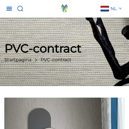
NL
PVC-contract
Startpagina
PVC-contract