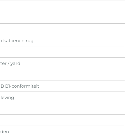
n katoenen rug
er / yard
GB B1-conformiteit
aleving
jden