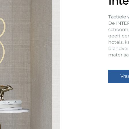
Int
Tactiele
De INTER
schoonhe
geeft een
hotels, k
brandvei
materiaa
Vra