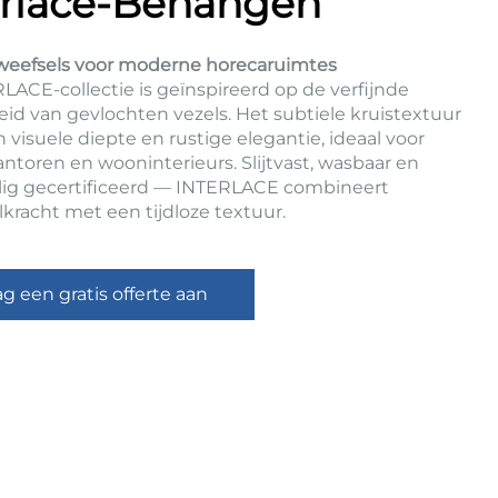
erlace-Behangen
 weefsels voor moderne horecaruimtes
LACE-collectie is geïnspireerd op de verfijnde
id van gevlochten vezels. Het subtiele kruistextuur
 visuele diepte en rustige elegantie, ideaal voor
antoren en wooninterieurs. Slijtvast, wasbaar en
lig gecertificeerd — INTERLACE combineert
lkracht met een tijdloze textuur.
ag een gratis offerte aan