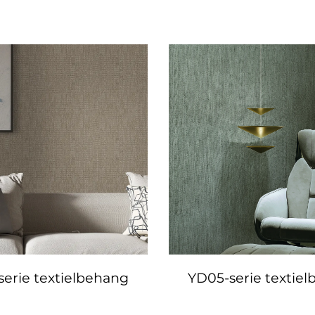
erie textielbehang
YD05-serie textie