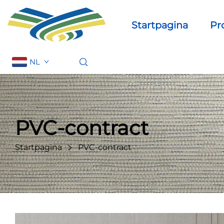
Startpagina
Pr
NL
PVC-contract
Startpagina
PVC-contract