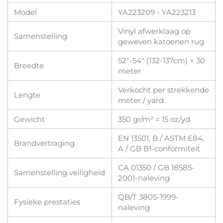
Model
YA223209 - YA223213
Vinyl afwerklaag op
Samenstelling
geweven katoenen rug
52"-54" (132-137cm) × 30
Breedte
meter
Verkocht per strekkende
Lengte
meter / yard
Gewicht
350 gr/m² = 15 oz/yd
EN 13501, B / ASTM E84,
Brandvertraging
A / GB B1-conformiteit
CA 01350 / GB 18585-
Samenstelling veiligheid
2001-naleving
QB/T 3805-1999-
Fysieke prestaties
naleving