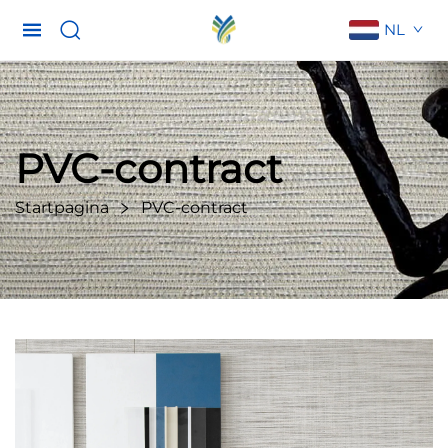
NL
PVC-contract
Startpagina
PVC-contract