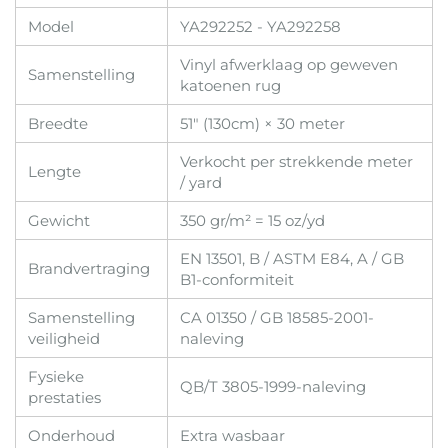
Model
YA292252 - YA292258
Vinyl afwerklaag op geweven
Samenstelling
katoenen rug
Breedte
51" (130cm) × 30 meter
Verkocht per strekkende meter
Lengte
/ yard
Gewicht
350 gr/m² = 15 oz/yd
EN 13501, B / ASTM E84, A / GB
Brandvertraging
B1-conformiteit
Samenstelling
CA 01350 / GB 18585-2001-
veiligheid
naleving
Fysieke
QB/T 3805-1999-naleving
prestaties
Onderhoud
Extra wasbaar