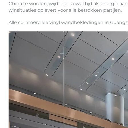
China te worden, wijdt het zowel tijd als energie 
winsituaties oplevert voor alle betrokken partijen.
Alle commerciële vinyl wandbekledingen in Guangz