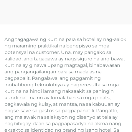
Ang tagagawa ng kurtina para sa hotel ay nag-aalok
ng maraming praktikal na benepisyo sa mga
potensyal na customer. Una, may pangako sa
kalidad, ang tagagawa ay nagsisiguro na ang bawat
kurtina ay ginawa upang magtagal, binabawasan
ang pangangailangan para sa madalas na
pagpapalit. Pangalawa, ang paggamit ng
inobatibong teknolohiya ay nagreresulta sa mga
kurtina na hindi lamang nakaaakit sa paningin
kundi pati na rin ay lumalaban sa mga pleats,
pagkawala ng kulay, at mantsa, na sa kabuuan ay
nagse-save sa gastos sa pagpapanatili. Pangatlo,
ang malawak na seleksyon ng disenyo at tela ay
nagbibigay-daan sa pagpapasadya na akma nang
eksakto sa identidad ng brand ng isang hotel. Sa