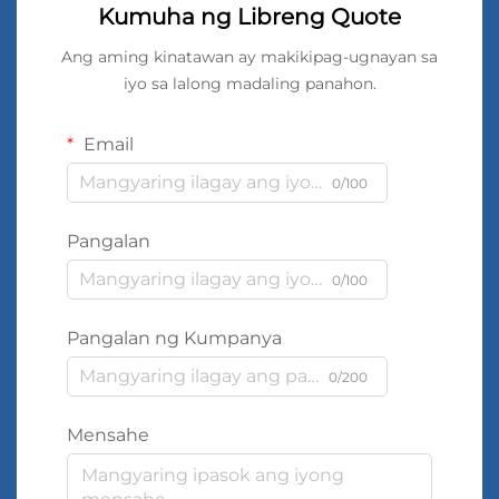
Kumuha ng Libreng Quote
Ang aming kinatawan ay makikipag-ugnayan sa
iyo sa lalong madaling panahon.
Email
0/100
Pangalan
0/100
Pangalan ng Kumpanya
0/200
Mensahe