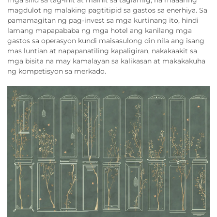
mga silid sa tag-init at mainit sa taglamig, na maaaring
magdulot ng malaking pagtitipid sa gastos sa enerhiya. Sa
pamamagitan ng pag-invest sa mga kurtinang ito, hindi
lamang mapapababa ng mga hotel ang kanilang mga
gastos sa operasyon kundi maisasulong din nila ang isang
mas luntian at napapanatiling kapaligiran, nakakaakit sa
mga bisita na may kamalayan sa kalikasan at makakakuha
ng kompetisyon sa merkado.