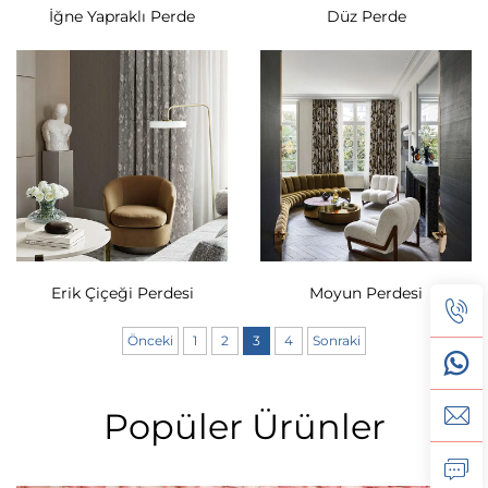
İğne Yapraklı Perde
Düz Perde
Erik Çiçeği Perdesi
Moyun Perdesi
Önceki
1
2
3
4
Sonraki
Popüler Ürünler