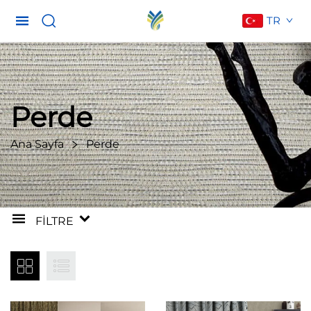
TR
Perde
Ana Sayfa
Perde
FILTRE