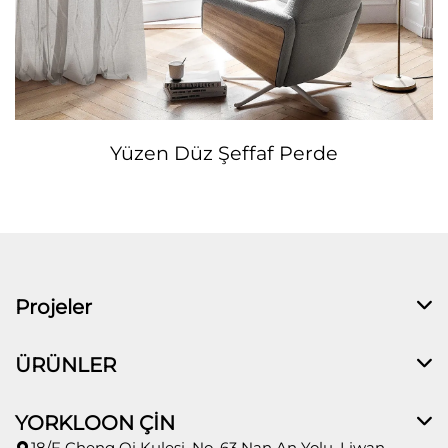
Yüzen Düz Şeffaf Perde
Projeler
ÜRÜNLER
YORKLOON ÇİN
18/F Cheng Qi Kulesi, No. 63 Nan An Yolu, Liwan