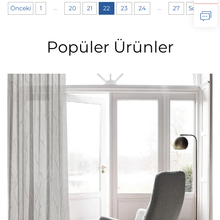
...
...
Önceki
1
20
21
22
23
24
27
Sonraki
Popüler Ürünler