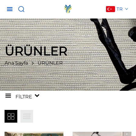
TR
ÜRÜNLER
Ana Sayfa
ÜRÜNLER
FILTRE