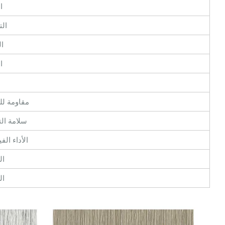
ا
ال
ا
ا
مقاومة لل
سلامة الت
الأداء الف
ال
ال