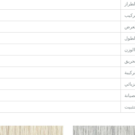
لطراز
تركيب
لعرض
لطول
الوزن
حريق
ركيبة
يزيائي
صيانة
تثبيت