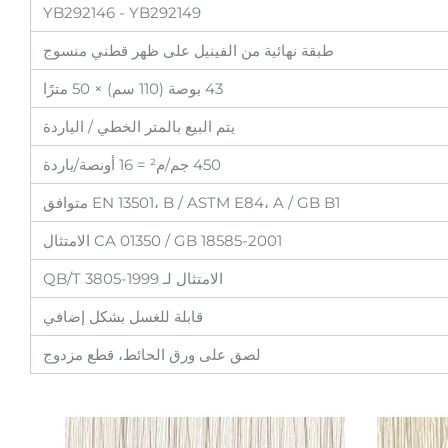
YB292146 - YB292149
طبقة نهائية من الفينيل على ظهر قطني منسوج
43 بوصة (110 سم) × 50 مترًا
يتم البيع بالمتر الخطي / الياردة
450 جم/م² = 16 أونصة/ياردة
EN 13501، B / ASTM E84، A / GB B1 متوافق
CA 01350 / GB 18585-2001 الامتثال
الامتثال لـ QB/T 3805-1999
قابلة للغسل بشكل إضافي
لصق على ورق الحائط، قطع مزدوج