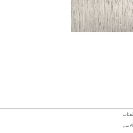
لفئات
لاسم