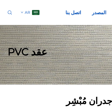
المصدر
اتصل بنا
AR
عقد PVC
دران مُبْشِر