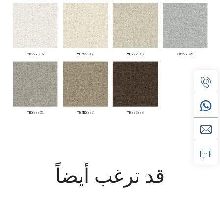
قد ترغب أيضاً