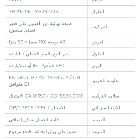
الطراز
YB292316 - YB292323
طبقة نهائية من الفينيل على ظهر
التركيب
قطني منسوج
العرض
43 بوصة (110 سم) × 50 مترًا
الطول
يتم البيع بالمتر الخطي / الياردة
الوزن
450 جم/م² = 16 أونصة/ياردة
EN 13501، B / ASTM E84، A / GB
مقاومة للحريق
B1 متوافق
سلامة التركيبة
CA 01350 / GB 18585-2001 الامتثال
الأداء الفيزيائي
الامتثال لـ QB/T 3805-1999
الصيانة
قابلة للغسل بشكل إضافي
التثبيت
لصق على ورق الحائط، قطع مزدوج