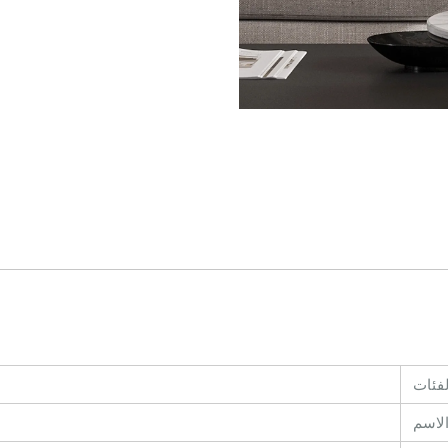
لفئات
لاسم