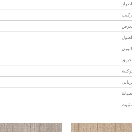
لطراز
تركيب
لعرض
لطول
الوزن
حريق
ركيبة
يزيائي
صيانة
تثبيت