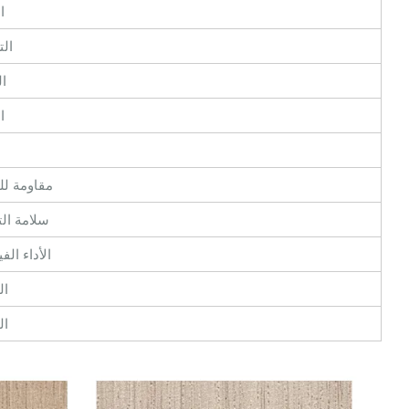
ا
ال
ا
ا
مقاومة لل
سلامة الت
الأداء الف
ال
ال