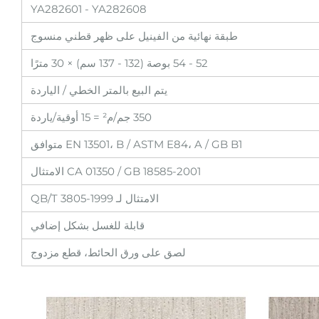
YA282601 - YA282608
طبقة نهائية من الفينيل على ظهر قطني منسوج
52 - 54 بوصة (132 - 137 سم) × 30 مترًا
يتم البيع بالمتر الخطي / الياردة
350 جم/م² = 15 أوقية/ياردة
EN 13501، B / ASTM E84، A / GB B1 متوافق
CA 01350 / GB 18585-2001 الامتثال
الامتثال لـ QB/T 3805-1999
قابلة للغسل بشكل إضافي
لصق على ورق الحائط، قطع مزدوج