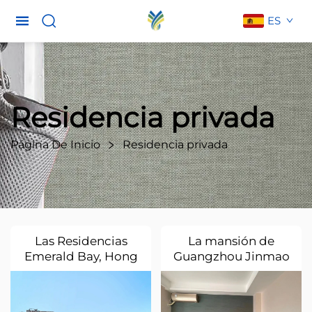
ES
Residencia privada
Página De Inicio
Residencia privada
Las Residencias
La mansión de
Emerald Bay, Hong
Guangzhou Jinmao
Kong