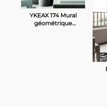
YKEAX 174 Mural
géométrique
moderne résistant au
feu sur mesure pour
la décoration des
murs des chambres
et des hôtels