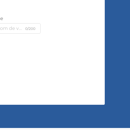
se
0/200