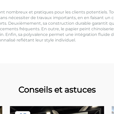
nt nombreux et pratiques pour les clients potentiels. Tou
sans nécessiter de travaux importants, en en faisant u
rts. Deuxièmement, sa construction durable garantit que 
ements fréquents. En outre, le papier peint chinoiseries 
n. Enfin, sa polyvalence permet une intégration fluide d
nnalisé reflétant leur style individuel.
Conseils et astuces