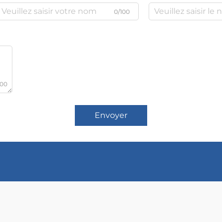
0/100
000
Envoyer