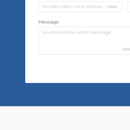
0/100
Message
0/1