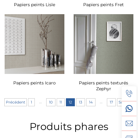
Papiers peints Lisle
Papiers peints Fret
Papiers peints Icaro
Papiers peints texturés
Zephyr
...
...
Précédent
1
10
11
12
13
14
17
Suivant
Produits phares