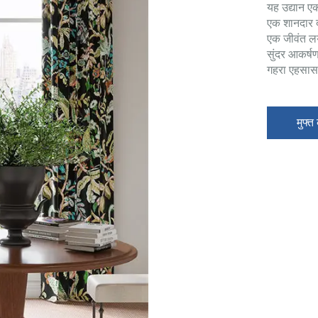
यह उद्यान एक
एक शानदार दृश
एक जीवंत लय 
सुंदर आकर्षण
गहरा एहसास
मुफ्त