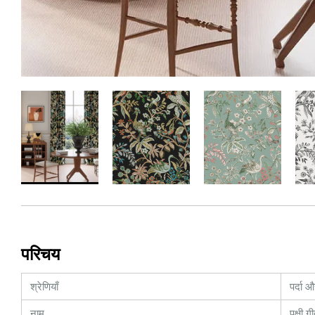
परिचय
श्रेणियाँ
पर्दा 
नाम
पक्षी ग