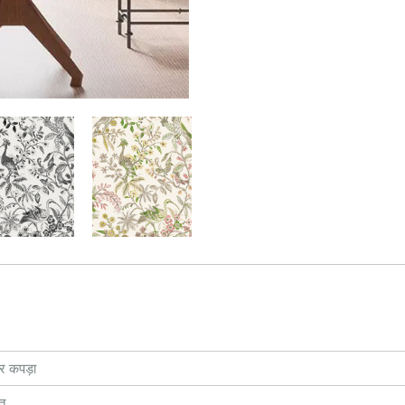
और कपड़ा
ीत