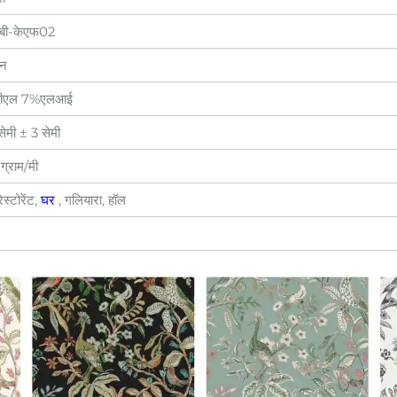
बी-केएफ02
ोन
ीएल 7%एलआई
ेमी ± 3 सेमी
ग्राम/मी
स्टोरेंट,
घर
, गलियारा, हॉल