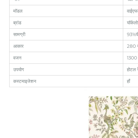
मॉडल
वाईएफ
ब्रांड
यॉर्कल
सामग्री
93%प
आकार
280 स
वजन
1300 
उपयोग
होटल रे
कस्टमाइजेशन
हाँ